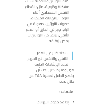
كانت اللوزتين واللحمية تسبب
مشكلة وظيفية، مثل: انقطاع
التنفس الانسدادي أثناء
النوم، الالتهابات المتكررة،
حصوات اللوزتين، صعوبة في
البلع، ورم في الحلق أو الممر
الأنفي، نزيف من اللوزتين لا
يمكن إيقافه.
ا
نسداد كبير في الممر
الأنفي والتنفس غير المريح
تحدد الإرشادات الطبية
متى وما إذا كان يجب أن
يخضع الطفل لعملية T&A من
خلال عدة
علامات
:
إذا عد حدوث التهابات