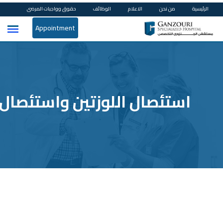
الرئيسية
من نحن
الاعلام
الوظائف
حقوق وواجبات المرضى
Appointment
استئصال اللوزتين واستئصال ا