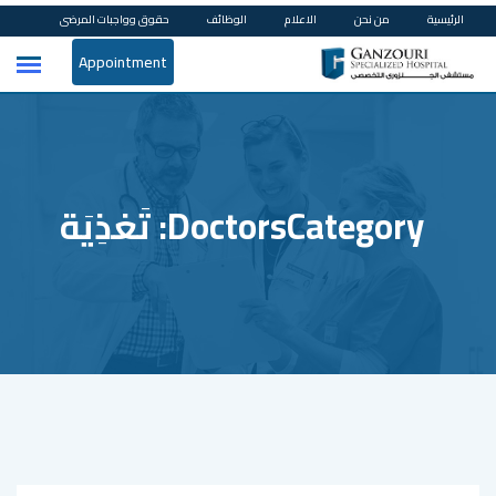
Ski
الرئيسية
من نحن
الاعلام
الوظائف
حقوق وواجبات المرضى
t
Appointment
conten
DoctorsCategory:
تَغذِيَة