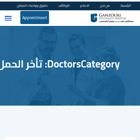
Ski
الرئيسية
من نحن
الاعلام
الوظائف
حقوق وواجبات المرضى
t
Appointment
conten
DoctorsCategory:
تأخر الحم