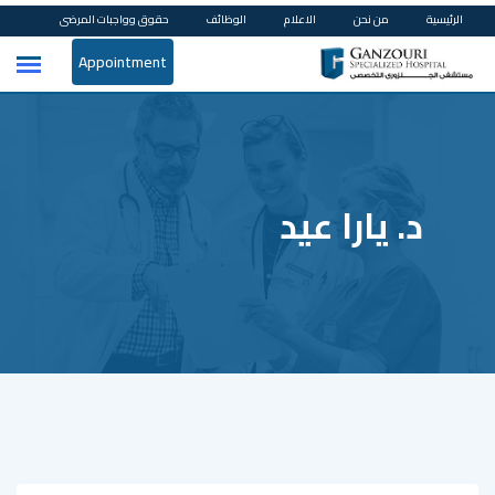
Ski
الرئيسية
من نحن
الاعلام
الوظائف
حقوق وواجبات المرضى
t
Appointment
conten
د. يارا عيد