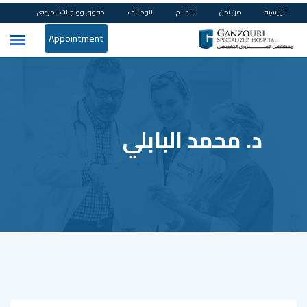
Ski
الرئيسية
من نحن
الاعلام
الوظائف
حقوق وواجبات المرضى
t
Appointment
conten
د. محمد البابلي