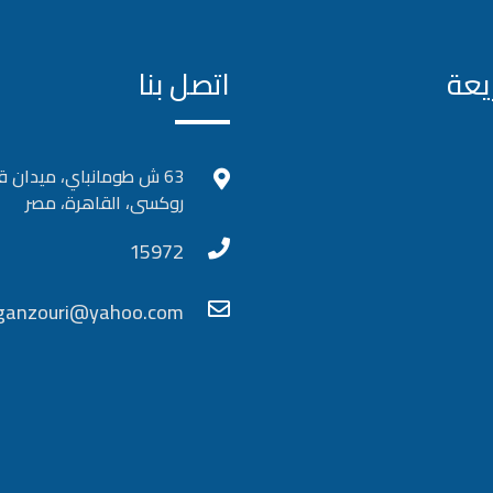
يعة
اتصل بنا
63 ش طومانباي، ميدان ق
روكسى، القاهرة، مصر
15972
_ganzouri@yahoo.com