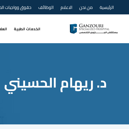
Ski
الرئيسية
من نحن
الاعلام
الوظائف
حقوق وواجبات ال
t
conten
الخدمات الطبية
العل
د. ريهام الحسيني