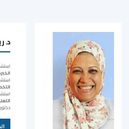
د. ر
استشا
الخبر
استشا
التخ
استشا
التعل
دكتور
ال