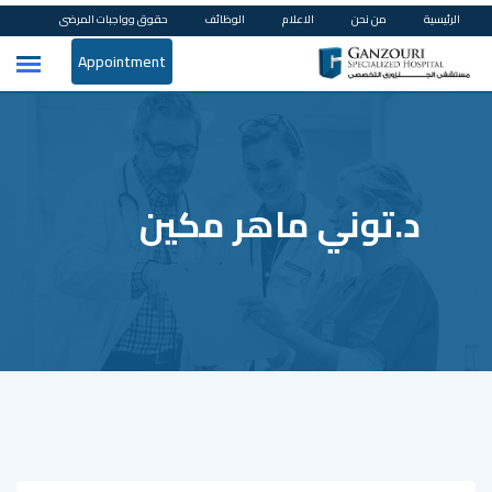
Ski
الرئيسية
من نحن
الاعلام
الوظائف
حقوق وواجبات المرضى
t
Appointment
conten
د.توني ماهر مكين