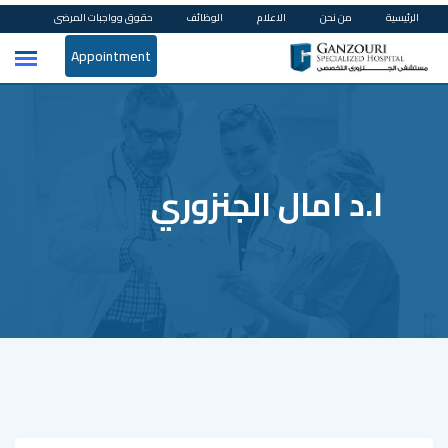
Ski
الرئيسية
من نحن
الاعلام
الوظائف
حقوق وواجبات المرضى
t
Appointment
conten
ا.د امال الجنزوري