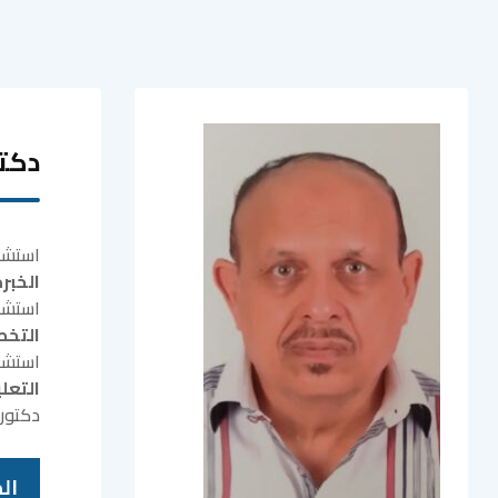
دكت
استشار
الخبر
استشار
التخ
استشار
التعل
دكتور
ال