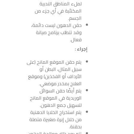
لملء المناطق الندبية
المكتئبة في أي جزء من
الجسم.
حقن الدهون ليست دائمة،
وقد تتطلب برنامج صيانة
فعال.
إجراء :
يتم حقن الموقع المانح (على
سبيل المثال، البطن أو
الأرداف أو الفخذين) وموقع
العلاج بمخدر موضعي.
يتم أيضًا حقن السوائل
الوريدية في الموقع المانح
لتسهيل جمع الدهون.
يتم استخراج الخلايا الدهنية
من خلال إبرة صغيرة متصلة
بحقنة.
تتم بعد ذلك معالجة الدهون