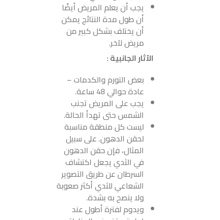
يجب أن يعلم المريض أيضًا
أن طول مدة النتائج يمكن
أن يختلف بشكل كبير من
مريض لآخر.
الآثار الجانبية :
بعض التورم والكدمات –
عادة حوالي 48 ساعة.
يجب على المريض تجنب
الشمس حتى تهدأ الحالة.
ليست كل منطقة مناسبة
لحقن الدهون. على سبيل
المثال، فإن حقن الدهون
في الثدي يجعل اكتشاف
السرطان عن طريق التصوير
الشعاعي للثدي أكثر صعوبة
ولا ينصح به بشدة.
ويدوم لفترة أطول عند