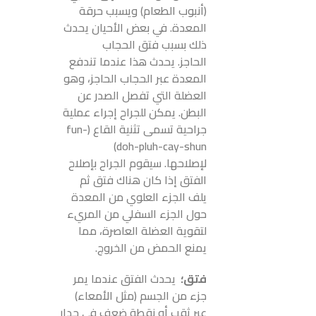
(أنبوب الطعام) ويسبب حرقة
المعدة. في بعض الأحيان يحدث
ذلك بسبب فتق الحجاب
الحاجز. يحدث هذا عندما تندفع
المعدة عبر الحجاب الحاجز، وهو
العضلة التي تفصل الصدر عن
البطن. يمكن للجراح إجراء عملية
جراحية تسمى تثنية القاع (fun-
doh-pluh-cay-shun)
لإصلاحها. سيقوم الجراح بإصلاح
الفتق إذا كان هناك فتق ثم
يلف الجزء العلوي من المعدة
حول الجزء السفلي من المريء
لتقوية العضلة العاصرة، مما
يمنع الحمض من الخروج.
فتق؛
يحدث الفتق عندما يمر
جزء من الجسم (مثل الأمعاء)
عبر ثقب أو نقطة ضعف في جدار