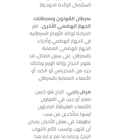
(استئصال الزائدة الدودية).
سرطان القولون وسرطانات
الجهاز الهضمي الأخرى.
تتم
الجراحة لإزالة الأورام السرطانية
في الجهاز الهضمي وأجزاء
الجهاز الهضمي المصابة
بالسرطان. على سبيل المثال، قد
يقوم الجراح بإزالة الورم وكذلك
جزء من البنكرياس أو الكبد أو
الأمعاء المصابة بالسرطان.
مرض رتجي.
الرتج هو كيس
صغير أو جيب في القولون
(الأمعاء الغليظة). الباحثون
ليسوا متأكدين من سبب
تطورها. في بعض الأحيان يمكن
أن تلتهب وتسبب الألم (التهاب
الرتج). وغالبا ما تتم إدارة هذا